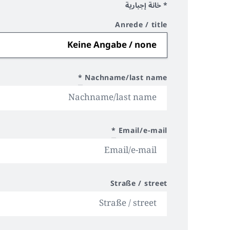
* خانة إجبارية
Anrede / title
*
Nachname/last name
*
Email/e-mail
Straße / street