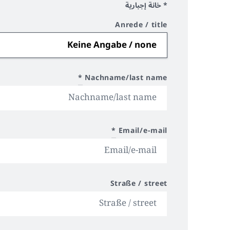
* خانة إجبارية
Anrede / title
*
Nachname/last name
*
Email/e-mail
Straße / street