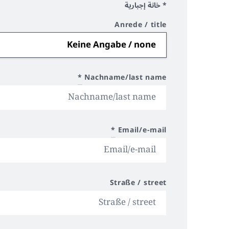
* خانة إجبارية
Anrede / title
*
Nachname/last name
*
Email/e-mail
Straße / street