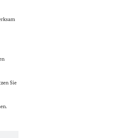
merksam
en
tzen Sie
en.