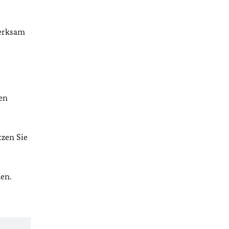
merksam
en
tzen Sie
en.