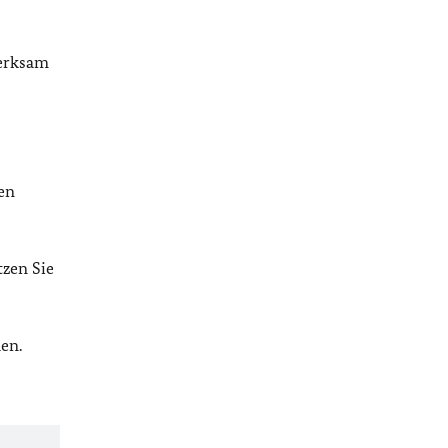
merksam
en
tzen Sie
en.