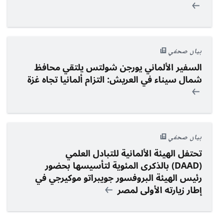
بيان صحفي
السفير الألماني يور
ج
ن شولتس يلتقي محافظ
شمال سيناء في العريش: التزام ألمانيا تجاه غزة
بيان صحفي
تحتفل الهيئة الألمانية للتبادل العلمي
(
DAAD
)
بالذكرى المئوية لتأسيسها بحضو
ر
رئيس الهيئة البروفسور جويبراتو موكيرجي في
إطار زيارته الأولى لمصر