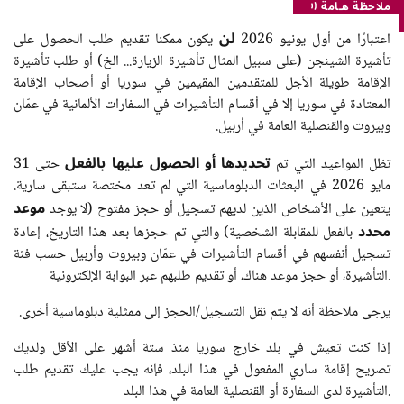
ملاحظة هـامة
لن
اعتبارًا من أول يونيو 2026
يكون ممكنا تقديم طلب الحصول على
تأشيرة الشينجن (على سبيل المثال تأشيرة الزيارة... الخ) أو طلب تأشيرة
الإقامة طويلة الأجل للمتقدمين المقيمين في سوريا أو أصحاب الإقامة
المعتادة في سوريا إلا في أقسام التأشيرات في السفارات الألمانية في عمّان
وبيروت والقنصلية العامة في أربيل
.
تحديدها أو الحصول عليها بالفعل
تظل المواعيد التي تم
حتى 31
مايو 2026 في البعثات الدبلوماسية التي لم تعد مختصة ستبقى سارية.
موعد
يتعين على الأشخاص الذين لديهم تسجيل أو حجز مفتوح (لا يوجد
محدد
بالفعل للمقابلة الشخصية) والتي تم حجزها بعد هذا التاريخ، إعادة
تسجيل أنفسهم في أقسام التأشيرات في عمّان وبيروت وأربيل حسب فئة
التأشيرة، أو حجز موعد هناك، أو تقديم طلبهم عبر البوابة الإلكترونية.
يرجى ملاحظة أنه لا يتم نقل التسجيل/الحجز إلى ممثلية دبلوماسية أخرى
.
إذا كنت تعيش في بلد خارج سوريا منذ ستة أشهر على الأقل ولديك
تصريح إقامة ساري المفعول في هذا البلد، فإنه يجب عليك تقديم طلب
التأشيرة لدى السفارة أو القنصلية العامة في هذا البلد.