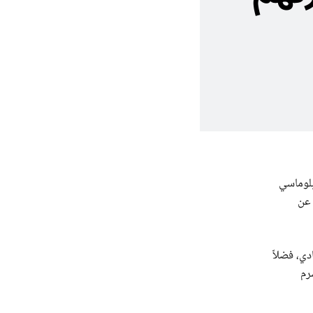
بلوماسي
 عن
دي، فضلاً
رم