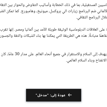
اسيين المستقبلية، بما في ذلك الخطابة وأساليب التفاوض والحوار بين الثقاف
 الألماني ضم البرنامج زيارات الي بروكسل، ميونيخ، وهامبورج. كما تمكن ال
ال البرنامج الثقافي.
على العلاقات الدبلوماسية الوثيقة طويلة الأمد بين ألمانيا ومصر. إنها تقرب 
اهمًا متبادلًا. هذه هي الطريقة التي يمكننا بها بناء الشبكات والثقة والجسو
الدبلوماسية الحديثة فكرعالمي ويعمل بشكل متعدد الأطراف ويهدف إلى السلام والا
لانفتاح وبناء السلام العالمي.
عودة إلى: "مدخل"