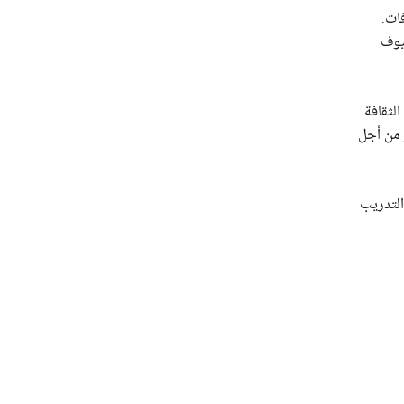
ات.
ضيوف
الثقافة
ر من أجل
ستقرار في جميع أنحاء العالم. على مدار 30 عامًا، كان التدريب