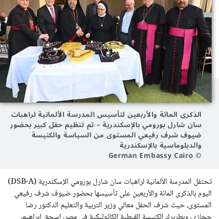
الذكرى المائة والأربعين لتأسيس المدرسة الألمانية لراهبات
سان شارل بورومي بالإسكندرية – تم تنظيم حفل كبير بحضور
ضيوف شرف رفيعي المستوى من السياسة والكنيسة
والدبلوماسية بالإسكندرية
© German Embassy Cairo
تحتفل المدرسة الألمانية لراهبات سان شارل بورومي الإسكندرية (DSB-A)
اليوم بالذكرى المائة والأربعين على تأسيسها بحضور ضيوف شرف رفيعي
المستوى، حيث شرف الحفل معالي وزير التربية والتعليم الدكتور رضا
حجازي، وبطريرك الكنيسة القبطية الكاثوليكية في مصر، إسحق إبراهيم،