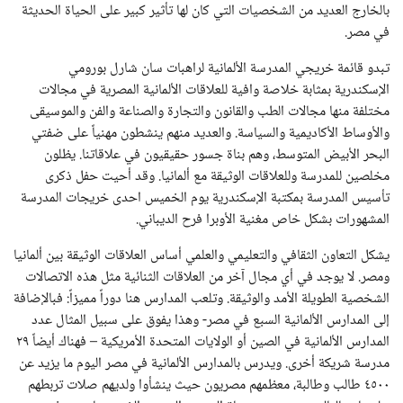
بالخارج العديد من الشخصيات التي كان لها تأثير كبير على الحياة الحديثة
في مصر.
تبدو قائمة خريجي المدرسة الألمانية لراهبات سان شارل بورومي
الإسكندرية بمثابة خلاصة وافية للعلاقات الألمانية المصرية في مجالات
مختلفة منها مجالات الطب والقانون والتجارة والصناعة والفن والموسيقى
والأوساط الأكاديمية والسياسة. والعديد منهم ينشطون مهنياً على ضفتي
البحر الأبيض المتوسط، وهم بناة جسور حقيقيون في علاقاتنا. يظلون
مخلصين للمدرسة وللعلاقات الوثيقة مع ألمانيا. وقد أحيت حفل ذكرى
تأسيس المدرسة بمكتبة الإسكندرية يوم الخميس احدى خريجات المدرسة
المشهورات بشكل خاص مغنية الأوبرا فرح الديباني.
يشكل التعاون الثقافي والتعليمي والعلمي أساس العلاقات الوثيقة بين ألمانيا
ومصر. لا يوجد في أي مجال آخر من العلاقات الثنائية مثل هذه الاتصالات
الشخصية الطويلة الأمد والوثيقة. وتلعب المدارس هنا دوراً مميزاً: فبالإضافة
إلى المدارس الألمانية السبع في مصر- وهذا يفوق على سبيل المثال عدد
المدارس الألمانية في الصين أو الولايات المتحدة الأمريكية – فهناك أيضاً ٢٩
مدرسة شريكة أخرى. ويدرس بالمدارس الألمانية في مصر اليوم ما يزيد عن
٤٥٠٠ طالب وطالبة، معظمهم مصريون حيث ينشأوا ولديهم صلات تربطهم