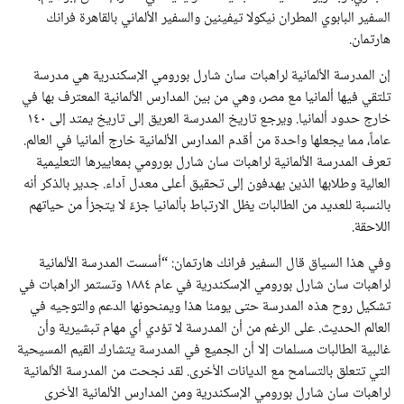
السفير البابوي المطران نيكولا تيفينين والسفير الألماني بالقاهرة فرانك
هارتمان.
إن المدرسة الألمانية لراهبات سان شارل بورومي الإسكندرية هي مدرسة
تلتقي فيها ألمانيا مع مصر، وهي من بين المدارس الألمانية المعترف بها في
خارج حدود ألمانيا. ويرجع تاريخ المدرسة العريق إلى تاريخ يمتد إلى ١٤٠
عاماً، مما يجعلها واحدة من أقدم المدارس الألمانية خارج ألمانيا في العالم.
تعرف المدرسة الألمانية لراهبات سان شارل بورومي بمعاييرها التعليمية
العالية وطلابها الذين يهدفون إلى تحقيق أعلى معدل آداء. جدير بالذكر أنه
بالنسبة للعديد من الطالبات يظل الارتباط بألمانيا جزءً لا يتجزأ من حياتهم
اللاحقة.
وفي هذا السياق قال السفير فرانك هارتمان: “أسست المدرسة الألمانية
لراهبات سان شارل بورومي الإسكندرية في عام ١٨٨٤ وتستمر الراهبات في
تشكيل روح هذه المدرسة حتى يومنا هذا ويمنحونها الدعم والتوجيه في
العالم الحديث. على الرغم من أن المدرسة لا تؤدي أي مهام تبشيرية وأن
غالبية الطالبات مسلمات إلا أن الجميع في المدرسة يتشارك القيم المسيحية
التي تتعلق بالتسامح مع الديانات الأخرى. لقد نجحت من المدرسة الألمانية
لراهبات سان شارل بورومي الإسكندرية ومن المدارس الألمانية الأخرى