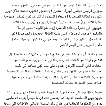
تحت رعاية فخامة الرئيس عبد الفتاح السيسي ومعالي دكتور/ مصطفى
مدبولي (رئيس مجلس الوزراء المصري) وبحضور دكتور/ محمد شاكر (وزير
الكهرباء والطاقة المتجددة) وسعادة السفير/ فرانك هارتمان (سفير جمهورية
ألمانيا الاتحادية) وسعادة السفير/ كريستيان بيرجر (رئيس بعثة الاتحاد
الأوروبي في مصر) وسعادة السفير/ إريك شوفالييه (سفير فرنسا)
والدكتور/ محمد الخياط (رئيس هيئة الطاقة الجديدة والمتجددة) تم
افتتاح مزرعة الرياح التي تقع على بعد حوالي ٢٠ كيلومتراً قبالة ساحل
خليج السويس على البحر الأحمر.
جدير بالذكر أن مزرعة الرياح في خليج السويس يمكنها توليد ما يصل إلى
٢٦٢ ميجاوات من الطاقة النظيفة، وبالتالي تدعم جهود مصر للحد من
انبعاثات ثاني أكسيد الكربون. علاوة على ذلك فهي تساهم في تلبية
احتياجات مصر من الكهرباء من خلال إمدادات طاقة صديقة للبيئة وفعالة
من حيث التكلفة كأساس للتنمية الاقتصادية المستدامة وتدعم تحقيق
أهداف مصر الطموحة للطاقة المتجددة.
وفيما يتعلق بإجمالي حجم تمويل المشروع فهو يبلغ ٢١٥ مليون يورو و٣.١
مليون يورو للمساعدة الفنية. كما يتضمن ذلك قرضاً ميسراً بقيمة ٥٩ مليون
يورو من الحكومة الألمانية من خلال بنك التنمية الألماني، بالإضافة إلى منحة