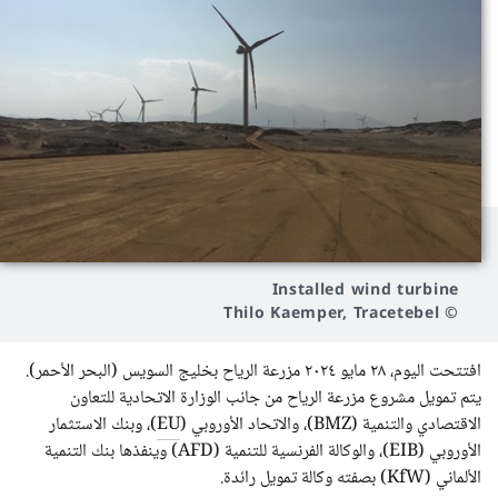
Installed wind turbine
© Thilo Kaemper, Tracetebel
افتتحت اليوم، ٢٨ مايو ٢٠٢٤ مزرعة الرياح بخليج السويس (البحر الأحمر).
يتم تمويل مشروع مزرعة الرياح من جانب الوزارة الاتحادية للتعاون
الاقتصادي والتنمية (BMZ)، والاتحاد الأوروبي (
EU
)، وبنك الاستثمار
الأوروبي (EIB)، والوكالة الفرنسية للتنمية (AFD) وينفذها بنك التنمية
الألماني (KfW) بصفته وكالة تمويل رائدة.