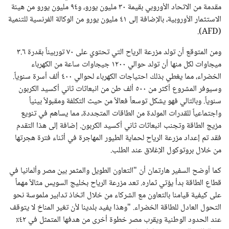
مقدمة من الاتحاد الأوروبي بقيمة ٣٠ مليون يورو، و٩٤ مليون يورو من هيئة
الاستثمار الأوروبية، بالإضافة إلى ٤١ مليون يورو من الوكالة الفرنسية للتنمية
(AFD).
ومن المتوقع أن تولد مزرعة الرياح التي تحتوي على ٧٠ توربيناً بقدرة ٣.٦
ميجاوات لكل منها أن تولد حوالي ١٢٠٠ جيجاوات ساعة من الكهرباء
الخضراء، مما يغطي بذلك احتياجات الكهرباء لحوالي ٤٠٠ ألف أسرة سنوياً.
وسيوفر المشروع أكثر من ٥٠٠ ألف طن من انبعاثات ثاني أكسيد الكربون
سنوياً. وبالتالي فهو يشكل توسعاً فعالاً من حيث التكلفة ومقبولاً بيئياً
واجتماعياً للقدرات المولدة من الطاقات المتجددة، مما يساهم في تنويع
مزيج الطاقة وتجنب انبعاثات ثاني أكسيد الكربون. إضافة إلى هذا التقدم
فقد تم إعداد مزرعة الرياح لحماية الطيور المهاجرة في أثناء فترة هجرتها
من خلال بروتوكول الإغلاق عند الطلب.
كما أوضح السفير هارتمان أن "التعاون الطويل والمثمر بين مصر وألمانيا في
قطاع الطاقة بدأ يؤتي ثماره. تعد مزرعة الرياح بخليج السويس مثالاً مهماً
على كيفية قيامنا بالتعاون مع الشركاء من خلال اتخاذ تدابير ملموسة نحو
التحول العادل للطاقة الخضراء. "وهذا يفيد بلدينا لأن تغير المناخ لا يتوقف
عند الحدود الوطنية ويقرب مصر خطوة أخرى من هدفها المتمثل في ٤٢٪