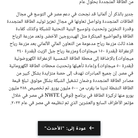
من الطاقة المتجددة بحلول عام
جدير بالذكر أن ألمانيا قد نجحت في دعم مصر في التوسع في مجال
الطاقات المتجددة وتواصل تعاونها في مجال تعزيز توليد الطاقة المتجددة
وقدرة التخزين وتحديث وتوسيع البنية التحتية للشبكة وكذلك كفاءة
الطاقة والمواضيع المبتكرة مثل الهيدروجين الأخضر. وتعد مزرعة الرياح
هذه ثالث مزرعة رياح مدعومة من التعاون المالي الألماني بعد مزرعة رياح
الزعفرانة (بقدرة ١٥٠ ميجاوات) ومزرعة رياح جبل الزيت (بقدرة ٢٤٠
ميجاوات) بالإضافة إلى محطة الطاقة الشمسية الزعفرانة الكهروضوئية
(بقدرة ٥٠ ميجاوات) وإعادة تأهيلها وتحديث محطات الطاقة الكهرومائية
في مصر. إن جميع المبادرات تهدف إلى حصة متزايدة بشكل كبير من
مصادر الطاقة المتجددة وضمان تشغيل الشبكة بشكل موثوق. تبلغ قيمة
الطاقة النشطة لدينا ما يقرب من ٥٠٠ مليون يورو. تم تخصيص ٢٥٨ مليون
يورو منها لركيزة الطاقة في برنامج (نوفي) NWFE في مصر في خلال
مؤتمر الأطراف السابع والعشرين الذي تم تنظيمه في مصر في عام ٢٠٢٢.
عودة إلى: "الأحدث"