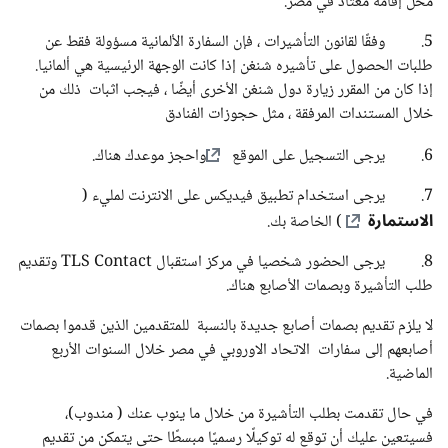
محل إقامه معتاد في مصر.
5. وفقًا لقانون التأشيرات ، فإن السفارة الألمانية مسؤولة فقط عن
طلبات الحصول على تأشيره شنغن إذا كانت الوجهة الرئيسية هي ألمانيا.
إذا كان من المقرر زيارة دول شنغن الأخرى أيضًا ، فيجب اثبات ذلك من
خلال المستندات المرفقة ، مثل حجوزات الفنادق
6. يرجى التسجيل على الموقع
واحجز موعدك هناك.
7. يرجى استخدام تطبيق فيديكس على الانترنت لمليء (
الاستمارة
) الخاصة بك.
8. يرجى الحضور شخصيا في مركز استقبال TLS Contact وتقديم
طلب التأشيرة وبصمات الأصابع هناك.
لا يلزم تقديم بصمات أصابع جديدة بالنسبة للمتقدمين الذين قدموا بصمات
أصابعهم إلى سفارات الاتحاد الاوروبي في مصر خلال السنوات الأربع
الماضية.
في حال تقدمت بطلب التأشيرة من خلال ما ينوب عنك ( مندوب)،
فسيتعين عليك أن توقع له توكيلًا رسميًا مبسطًا حتى يتمكن من تقديم