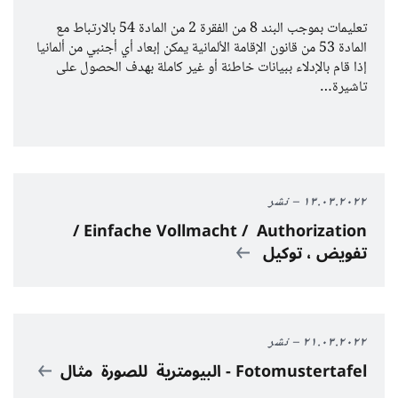
تعليمات بموجب البند 8 من الفقرة 2 من المادة 54 بالارتباط مع
المادة 53 من قانون الإقامة الألمانية يمكن إبعاد أي أجنبي من ألمانيا
إذا قام بالإدلاء ببيانات خاطئة أو غير كاملة بهدف الحصول على
تاشيرة…
١٣.٠٣.٢٠٢٢
نشر
Einfache Vollmacht / Authorization /
تفويض ، توكيل
٢١.٠٣.٢٠٢٢
نشر
Fotomustertafel - البيومترية للصورة مثال