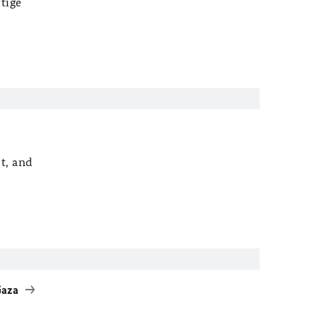
tige
t, and
Gaza