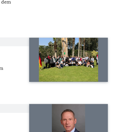
t dem
em