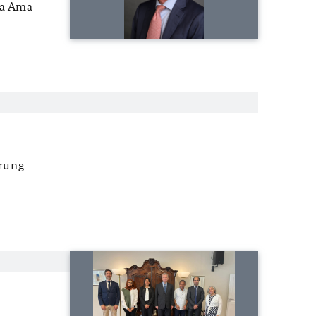
ya Ama
erung