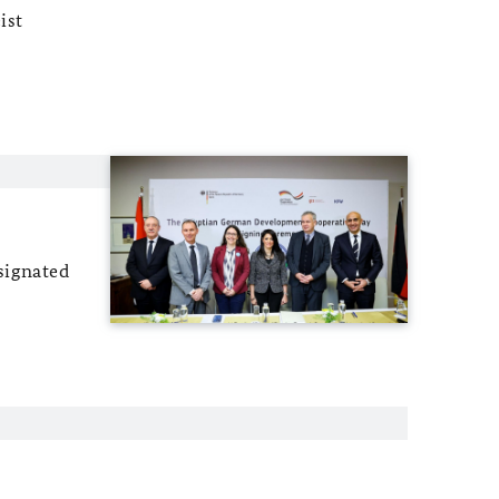
ist
signated