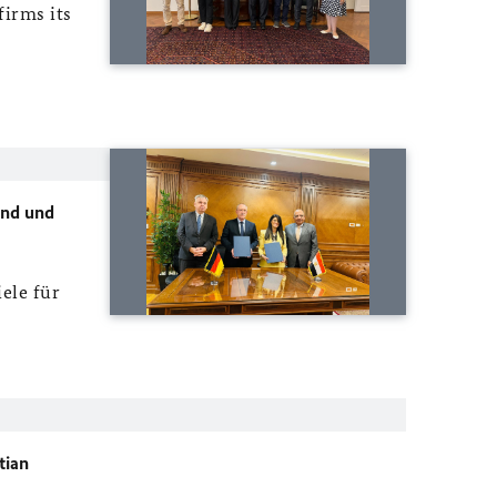
firms its
and und
ele für
tian