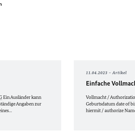
n
11.04.2023
Artikel
Einfache Vollmac
G
Ein Ausländer kann
Vollmacht / Authorizati
ständige Angaben zur
Geburtsdatum date of bir
 eines…
hiermit / authorize Nam