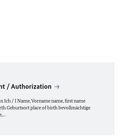
ht / Authorization
on Ich / I Name, Vorname name, first name
th Geburtsort place of birth bevollmächtige
e,…