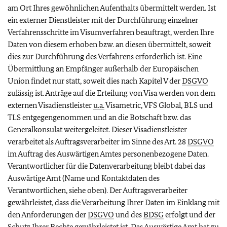
am Ort Ihres gewöhnlichen Aufenthalts übermittelt werden. Ist
ein externer Dienstleister mit der Durchführung einzelner
Verfahrensschritte im Visumverfahren beauftragt, werden Ihre
Daten von diesem erhoben bzw. an diesen übermittelt, soweit
dies zur Durchführung des Verfahrens erforderlich ist. Eine
Übermittlung an Empfänger außerhalb der Europäischen
Union findet nur statt, soweit dies nach Kapitel V der
DSGVO
zulässig ist. Anträge auf die Erteilung von Visa werden von dem
externen Visadienstleister
u.a.
Visametric, VFS Global, BLS und
TLS entgegengenommen und an die Botschaft bzw. das
Generalkonsulat weitergeleitet. Dieser Visadienstleister
verarbeitet als Auftragsverarbeiter im Sinne des Art. 28
DSGVO
im Auftrag des Auswärtigen Amtes personenbezogene Daten.
Verantwortlicher für die Datenverarbeitung bleibt dabei das
Auswärtige Amt (Name und Kontaktdaten des
Verantwortlichen, siehe oben). Der Auftragsverarbeiter
gewährleistet, dass die Verarbeitung Ihrer Daten im Einklang mit
den Anforderungen der
DSGVO
und des
BDSG
erfolgt und der
Schutz Ihrer Rechte gewährleistet ist. Das Auswärtige Amt hat zu